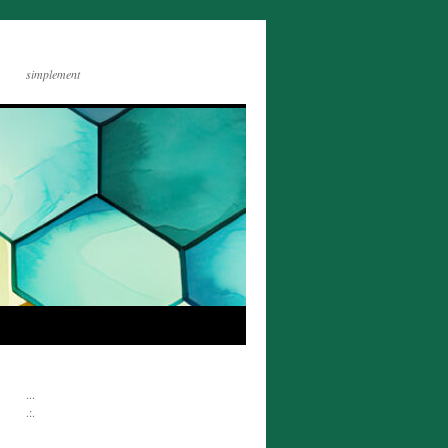
simplement
...
.:.