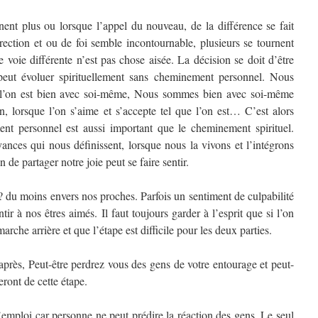
nt plus ou lorsque l’appel du nouveau, de la différence se fait
rection et ou de foi semble incontournable, plusieurs se tournent
 voie différente n’est pas chose aisée. La décision se doit d’être
eut évoluer spirituellement sans cheminement personnel. Nous
 l’on est bien avec soi-même, Nous sommes bien avec soi-même
, lorsque l’on s’aime et s’accepte tel que l’on est… C’est alors
nt personnel est aussi important que le cheminement spirituel.
ances qui nous définissent, lorsque nous la vivons et l’intégrons
n de partager notre joie peut se faire sentir.
? du moins envers nos proches. Parfois un sentiment de culpabilité
ntir à nos êtres aimés. Il faut toujours garder à l’esprit que si l’on
 marche arrière et que l’étape est difficile pour les deux parties.
après, Peut-être perdrez vous des gens de votre entourage et peut-
eront de cette étape.
’emploi car personne ne peut prédire la réaction des gens. Le seul