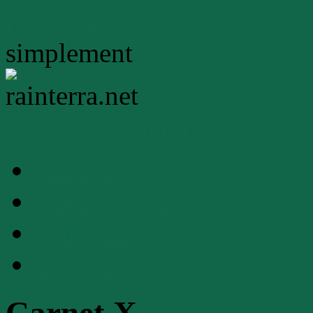
rainterra.net
simplement
Aller au contenu
Accueil
Qbee Shrine
Fanlistings
Contact