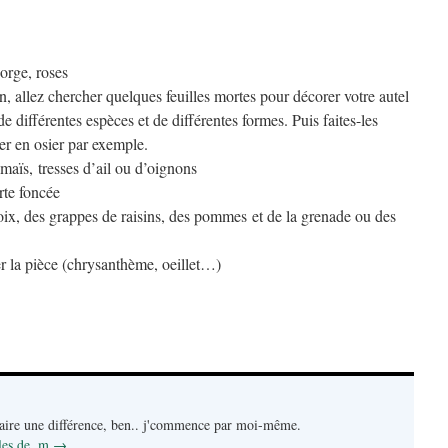
orge, roses
n, allez chercher quelques feuilles mortes pour décorer votre autel
de différentes espèces et de différentes formes. Puis faites-les
ier en osier par exemple.
 maïs, tresses d’ail ou d’oignons
rte foncée
oix, des grappes de raisins, des pommes et de la grenade ou des
r la pièce (chrysanthème, oeillet…)
faire une différence, ben.. j'commence par moi-même.
cles de .m
→