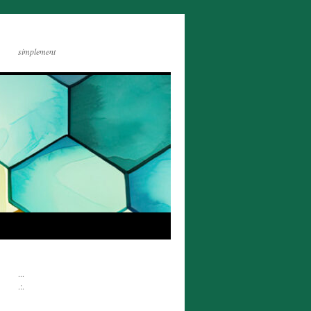
simplement
...
.:.