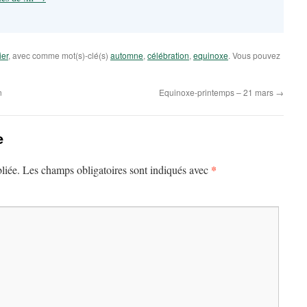
ier
, avec comme mot(s)-clé(s)
automne
,
célébration
,
equinoxe
. Vous pouvez
n
Equinoxe-printemps – 21 mars
→
e
*
liée.
Les champs obligatoires sont indiqués avec