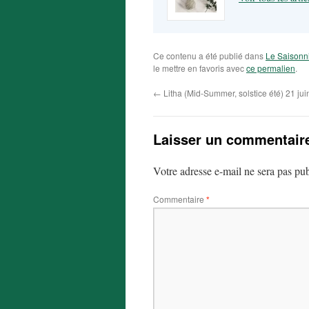
Ce contenu a été publié dans
Le Saisonn
le mettre en favoris avec
ce permalien
.
←
Litha (Mid-Summer, solstice été) 21 jui
Laisser un commentair
Votre adresse e-mail ne sera pas pub
Commentaire
*