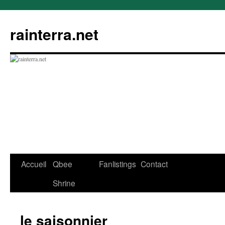
rainterra.net
Aller
Accueil
Qbee
Fanlistings
Contact
au
Shrine
contenu
le saisonnier