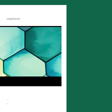
simplement
...
.:.