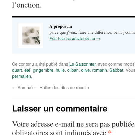
l’onction.
A propos .m
parce que j'veux faire une différence, ben.. j'c
Voir tous les articles de .m
→
Ce contenu a été publié dans
Le Saisonnier
, avec comme mot(s)
quart
,
été
,
gingembre
,
huile
,
oliban
,
olive
,
romarin
,
Sabbat
. Vou
permalien
.
←
Samhain – Huiles des rites de récolte
Laisser un commentaire
Votre adresse e-mail ne sera pas publiée
*
obligatoires sont indiqués avec