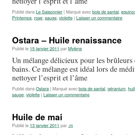
nettoyer l’esprit et l’âme
Publié dans
Le Saisonnier
|
Marqué avec
bois de santal
,
equino
Printemps
,
rose
,
sauge
,
violette
|
Laisser un commentaire
Ostara – Huile renaissance
Publié le
15 janvier 2011
par
Mylène
Un mélange délicieux pour les brûleurs d
bains. Ce mélange est idéal lors de médit
nettoyer l’esprit et l’âme
Publié dans
Ostara
|
Marqué avec
bois de santal
,
géranium
,
hui
sauge
,
violette
|
Laisser un commentaire
Huile de mai
Publié le
13 janvier 2011
par
.m