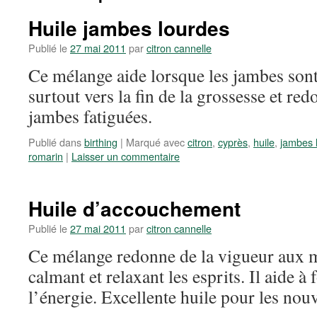
Huile jambes lourdes
Publié le
27 mai 2011
par
citron cannelle
Ce mélange aide lorsque les jambes sont 
surtout vers la fin de la grossesse et re
jambes fatiguées.
Publié dans
birthing
|
Marqué avec
citron
,
cyprès
,
huile
,
jambes 
romarin
|
Laisser un commentaire
Huile d’accouchement
Publié le
27 mai 2011
par
citron cannelle
Ce mélange redonne de la vigueur aux m
calmant et relaxant les esprits. Il aide à f
l’énergie. Excellente huile pour les nou