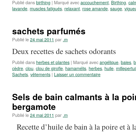
Publié dans
birthing
|
Marqué avec
accouchement
,
Birthing
,
cal
lavande
,
muscles fatigués
,
relaxant
,
rose amande
,
sauge
,
vigue
sachets parfumés
Publié le
24 mai 2011
par
.m
Deux recettes de sachets odorants
Publié dans
herbes et plantes
|
Marqué avec
angélique
,
baies
,
b
cèdre
,
clou
,
clou de girofle
,
hamamélis
,
herbes
,
huile
,
millepertui
Sachets
,
vêtements
|
Laisser un commentaire
Sels de bain calmants à la poir
bergamote
Publié le
24 mai 2011
par
.m
Recette d’huile de bain à la poire et à 