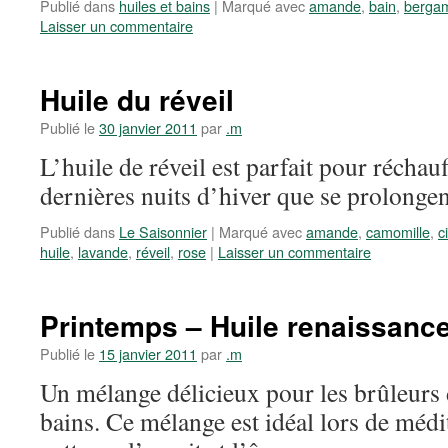
Publié dans
huiles et bains
|
Marqué avec
amande
,
bain
,
bergam
Laisser un commentaire
Huile du réveil
Publié le
30 janvier 2011
par
.m
L’huile de réveil est parfait pour réchau
dernières nuits d’hiver que se prolongen
Publié dans
Le Saisonnier
|
Marqué avec
amande
,
camomille
,
c
huile
,
lavande
,
réveil
,
rose
|
Laisser un commentaire
Printemps – Huile renaissanc
Publié le
15 janvier 2011
par
.m
Un mélange délicieux pour les brûleurs d
bains. Ce mélange est idéal lors de médit