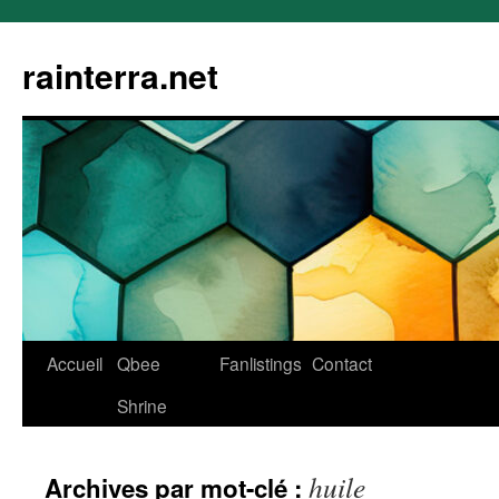
rainterra.net
Aller
Accueil
Qbee
Fanlistings
Contact
au
Shrine
contenu
huile
Archives par mot-clé :