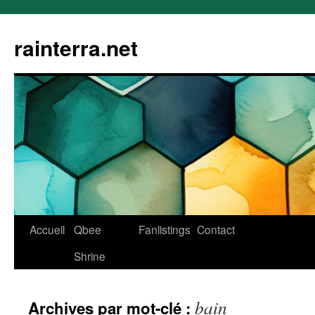
rainterra.net
Aller
Accueil
Qbee
Fanlistings
Contact
au
Shrine
contenu
bain
Archives par mot-clé :