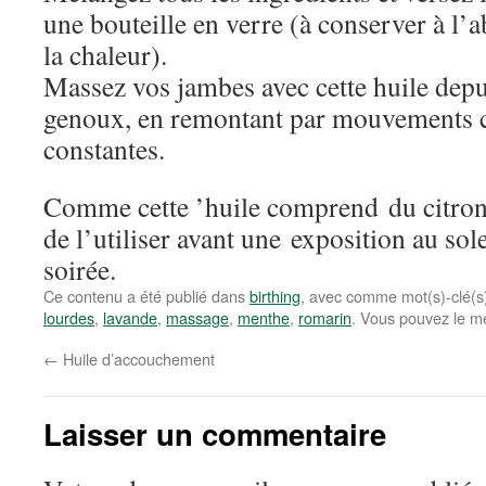
une bouteille en verre (à conserver à l’a
la chaleur).
Massez vos jambes avec cette huile depu
genoux, en remontant par mouvements ci
constantes.
Comme cette ’huile comprend du citron, 
de l’utiliser avant une exposition au solei
soirée.
Ce contenu a été publié dans
birthing
, avec comme mot(s)-clé(
lourdes
,
lavande
,
massage
,
menthe
,
romarin
. Vous pouvez le me
←
Huile d’accouchement
Laisser un commentaire