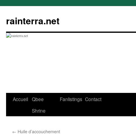
rainterra.net
Aller
Accueil
Qbee
Fanlistings
Contact
au
Shrine
contenu
←
Huile d’accouchement