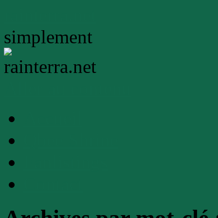
rainterra.net
simplement
Aller au contenu
Accueil
Qbee Shrine
Fanlistings
Contact