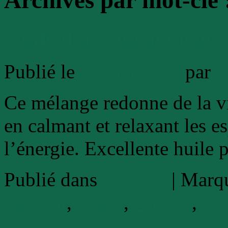
Archives par mot-clé
Huile d’accouchement
Publié le
27 mai 2011
par
c
Ce mélange redonne de la v
en calmant et relaxant les esp
l’énergie. Excellente huile 
Publié dans
birthing
|
Marqu
calmant
,
citron
,
énergie
,
foc
fatigués
,
relaxant
,
rose ama