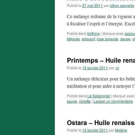
Publié le
27 mai 2011
par
citron cannelle
Ce mélange redonne de la vigueur aux
à focaliser l’esprit et l’énergie. Exc
Publié dans
birthing
|
Marqué avec
accou
fatigués
,
relaxant
,
rose amande
,
sauge
,
v
Printemps – Huile ren
Publié le
15 janvier 2011
par
.m
Un mélange délicieux pour les brûleu
méditation et pour aider à nettoyer l’
Publié dans
Le Saisonnier
|
Marqué avec
sauge
,
violette
|
Laisser un commentaire
Ostara – Huile renais
Publié le
15 janvier 2011
par
Mylène