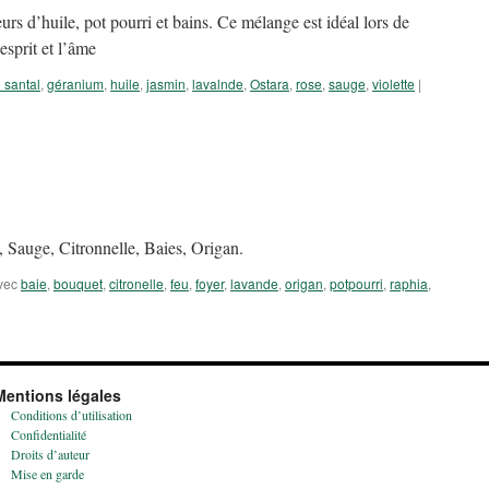
rs d’huile, pot pourri et bains. Ce mélange est idéal lors de
esprit et l’âme
 santal
,
géranium
,
huile
,
jasmin
,
lavalnde
,
Ostara
,
rose
,
sauge
,
violette
|
 Sauge, Citronnelle, Baies, Origan.
vec
baie
,
bouquet
,
citronelle
,
feu
,
foyer
,
lavande
,
origan
,
potpourri
,
raphia
,
Mentions légales
Conditions d’utilisation
Confidentialité
Droits d’auteur
Mise en garde