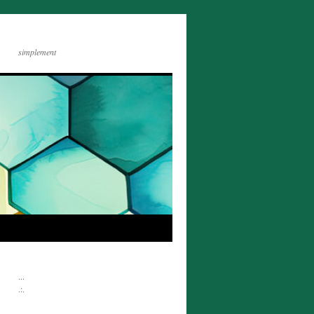
simplement
...
.:.