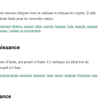
 muscles fatigués tout en calmant et relaxant les esprits. Il aide
ellente huile pour les nouvelles mères.
chement
,
Birthing
,
calmant
,
citron
,
énergie
,
focaliser
,
huile
,
lavande
,
muscles
igueur
|
Laisser un commentaire
aissance
rs d’huile, pot pourri et bains. Ce mélange est idéal lors de
esprit et l’âme
bois de santal
,
equinoxe
,
géranium
,
huile
,
jasmin
,
lavalnde
,
Printemps
,
rose
,
sance