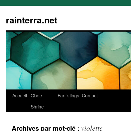
rainterra.net
Aller
Accueil
Qbee
Fanlistings
Contact
au
Shrine
contenu
violette
Archives par mot-clé :