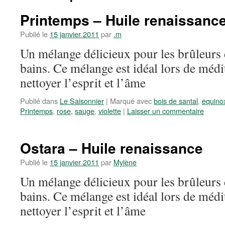
Printemps – Huile renaissanc
Publié le
15 janvier 2011
par
.m
Un mélange délicieux pour les brûleurs d
bains. Ce mélange est idéal lors de médit
nettoyer l’esprit et l’âme
Publié dans
Le Saisonnier
|
Marqué avec
bois de santal
,
equino
Printemps
,
rose
,
sauge
,
violette
|
Laisser un commentaire
Ostara – Huile renaissance
Publié le
15 janvier 2011
par
Mylène
Un mélange délicieux pour les brûleurs d
bains. Ce mélange est idéal lors de médit
nettoyer l’esprit et l’âme