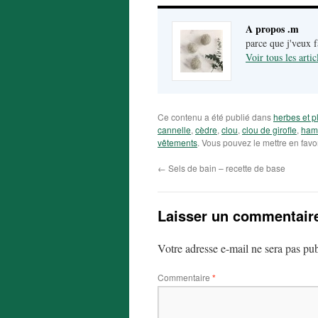
A propos .m
parce que j'veux 
Voir tous les arti
Ce contenu a été publié dans
herbes et p
cannelle
,
cèdre
,
clou
,
clou de girofle
,
ham
vêtements
. Vous pouvez le mettre en fav
←
Sels de bain – recette de base
Laisser un commentair
Votre adresse e-mail ne sera pas pub
Commentaire
*