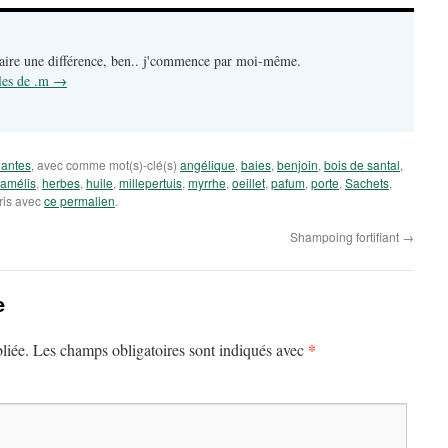
faire une différence, ben.. j'commence par moi-même.
cles de .m
→
lantes
, avec comme mot(s)-clé(s)
angélique
,
baies
,
benjoin
,
bois de santal
,
amélis
,
herbes
,
huile
,
millepertuis
,
myrrhe
,
oeillet
,
pafum
,
porte
,
Sachets
,
oris avec
ce permalien
.
Shampoing fortifiant
→
e
*
liée.
Les champs obligatoires sont indiqués avec