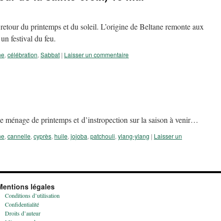
e retour du printemps et du soleil. L’origine de Beltane remonte aux
 un festival du feu.
ne
,
célébration
,
Sabbat
|
Laisser un commentaire
i
 de ménage de printemps et d’instropection sur la saison à venir…
ne
,
cannelle
,
cyprès
,
huile
,
jojoba
,
patchouli
,
ylang-ylang
|
Laisser un
Mentions légales
Conditions d’utilisation
Confidentialité
Droits d’auteur