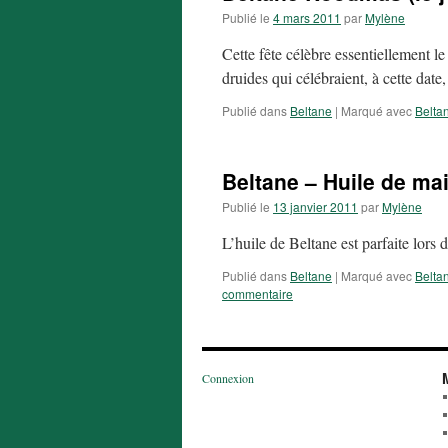
Publié le
4 mars 2011
par
Mylène
Cette fête célèbre essentiellement l
druides qui célébraient, à cette date,
Publié dans
Beltane
|
Marqué avec
Belta
Beltane – Huile de ma
Publié le
13 janvier 2011
par
Mylène
L’huile de Beltane est parfaite lors
Publié dans
Beltane
|
Marqué avec
Belta
commentaire
Connexion