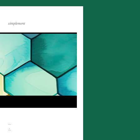
simplement
...
.:.