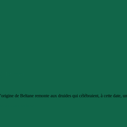
x) 1e mai
L’origine de Beltane remonte aux druides qui célébraient, à cette date, un
ser un commentaire