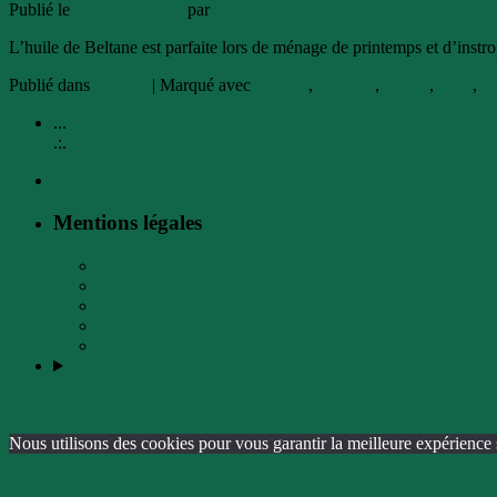
Publié le
13 janvier 2011
par
Mylène
L’huile de Beltane est parfaite lors de ménage de printemps et d’instr
Publié dans
Beltane
|
Marqué avec
Beltane
,
cannelle
,
cyprès
,
huile
,
jo
...
.:.
Connexion
Mentions légales
Conditions d’utilisation
Confidentialité
Droits d’auteur
Mise en garde
Politique Anti-pourriels
rainterra.net
Fièrement propulsé par WordPress
Nous utilisons des cookies pour vous garantir la meilleure expérience s