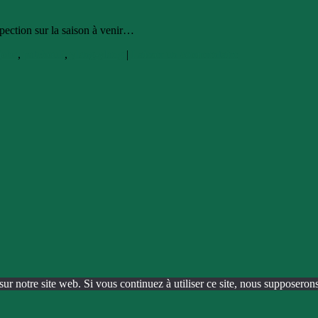
opection sur la saison à venir…
joba
,
patchouli
,
ylang-ylang
|
Laisser un commentaire
ur notre site web. Si vous continuez à utiliser ce site, nous supposerons 