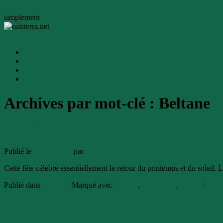
rainterra.net
simplement
Aller au contenu
Accueil
Qbee Shrine
Fanlistings
Contact
Archives par mot-clé :
Beltane
Beltane Roodmas (le jour de la sainte-croi
Publié le
4 mars 2011
par
Mylène
Cette fête célèbre essentiellement le retour du printemps et du soleil. 
Publié dans
Beltane
|
Marqué avec
Beltane
,
célébration
,
Sabbat
|
Lais
Beltane – Huile de mai