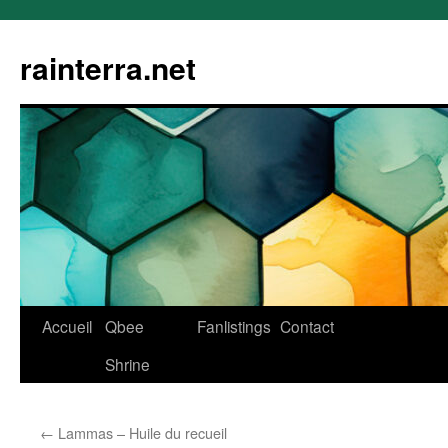
rainterra.net
Aller
Accueil
Qbee
Fanlistings
Contact
au
Shrine
contenu
←
Lammas – Huile du recueil