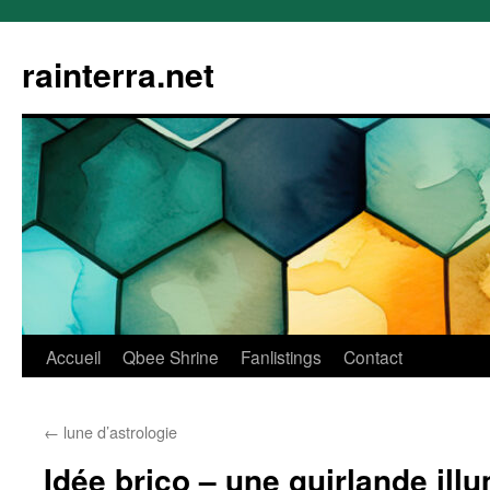
rainterra.net
Aller
Accueil
Qbee Shrine
Fanlistings
Contact
au
←
lune d’astrologie
contenu
Idée brico – une guirlande ill