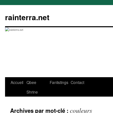
rainterra.net
Aller
Accueil
Qbee
Fanlistings
Contact
au
Shrine
contenu
couleurs
Archives par mot-clé :