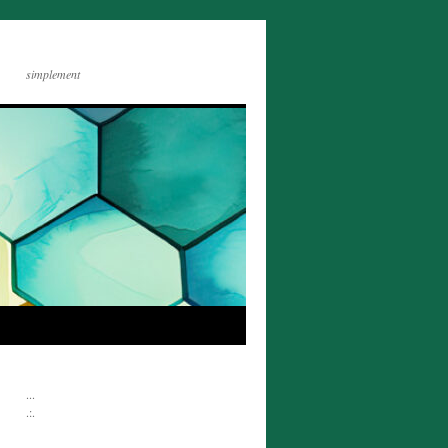
simplement
...
.:.