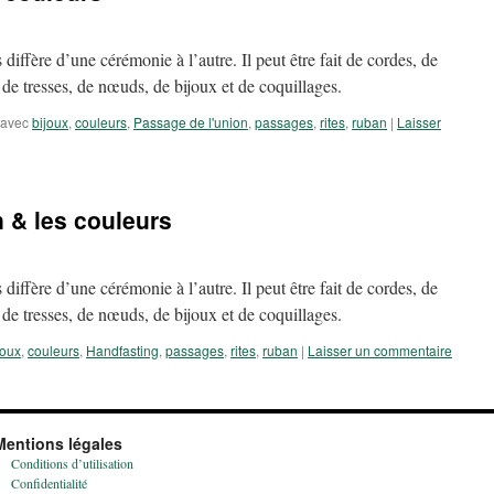
 diffère d’une cérémonie à l’autre. Il peut être fait de cordes, de
é de tresses, de nœuds, de bijoux et de coquillages.
 avec
bijoux
,
couleurs
,
Passage de l'union
,
passages
,
rites
,
ruban
|
Laisser
n & les couleurs
 diffère d’une cérémonie à l’autre. Il peut être fait de cordes, de
é de tresses, de nœuds, de bijoux et de coquillages.
joux
,
couleurs
,
Handfasting
,
passages
,
rites
,
ruban
|
Laisser un commentaire
Mentions légales
Conditions d’utilisation
Confidentialité