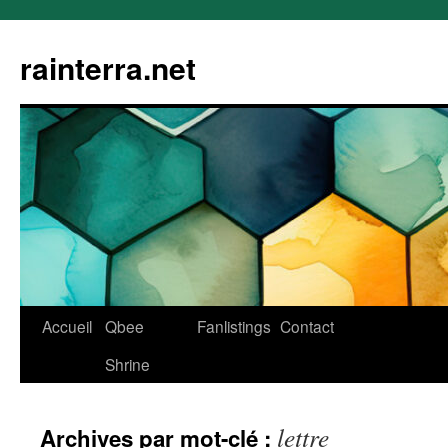
rainterra.net
Aller
Accueil
Qbee
Fanlistings
Contact
au
Shrine
contenu
lettre
Archives par mot-clé :